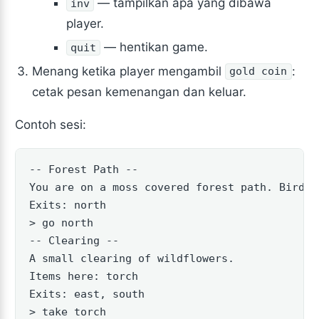
— tampilkan apa yang dibawa
inv
player.
— hentikan game.
quit
Menang ketika player mengambil
:
gold coin
cetak pesan kemenangan dan keluar.
Contoh sesi:
-- Forest Path --

You are on a moss covered forest path. Birdso
Exits: north

> go north

-- Clearing --

A small clearing of wildflowers.

Items here: torch

Exits: east, south

> take torch
