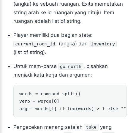
(angka) ke sebuah ruangan. Exits memetakan
string arah ke id ruangan yang dituju. Item
ruangan adalah list of string.
Player memiliki dua bagian state:
(angka) dan
current_room_id
inventory
(list of string).
Untuk mem-parse
, pisahkan
go north
menjadi kata kerja dan argumen:
words = command.split()

verb = words[0]

arg = words[1] if len(words) > 1 else ""
Pengecekan menang setelah
yang
take