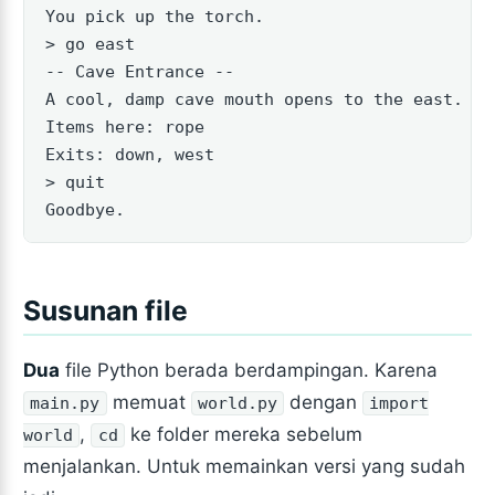
You pick up the torch.

> go east

-- Cave Entrance --

A cool, damp cave mouth opens to the east. A 
Items here: rope

Exits: down, west

> quit

Goodbye.
Susunan file
Dua
file Python berada berdampingan. Karena
memuat
dengan
main.py
world.py
import
,
ke folder mereka sebelum
world
cd
menjalankan. Untuk memainkan versi yang sudah