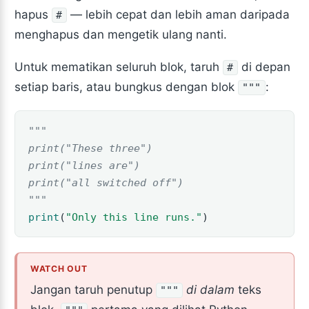
hapus
— lebih cepat dan lebih aman daripada
#
menghapus dan mengetik ulang nanti.
Untuk mematikan seluruh blok, taruh
di depan
#
setiap baris, atau bungkus dengan blok
:
"""
"""
print("These three")
print("lines are")
print("all switched off")
"""
print
(
"Only this line runs."
)
Jangan taruh penutup
di dalam
teks
"""