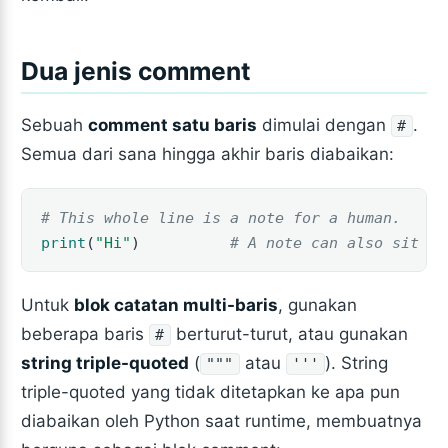
Dua jenis comment
Sebuah
comment satu baris
dimulai dengan
.
#
Semua dari sana hingga akhir baris diabaikan:
# This whole line is a note for a human.
print
(
"Hi"
)          
# A note can also sit af
Untuk
blok catatan multi-baris
, gunakan
beberapa baris
berturut-turut, atau gunakan
#
string triple-quoted
(
atau
). String
"""
'''
triple-quoted yang tidak ditetapkan ke apa pun
diabaikan oleh Python saat runtime, membuatnya