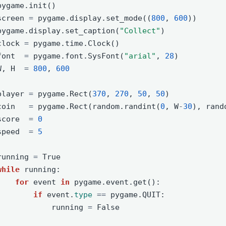
pygame.init()
screen 
=
 pygame.display.set_mode((
800
, 
600
))
pygame.display.set_caption(
"Collect"
)
clock 
=
 pygame.time.Clock()
font  
=
 pygame.font.SysFont(
"arial"
, 
28
)
W, H  
=
800
, 
600
player 
=
 pygame.Rect(
370
, 
270
, 
50
, 
50
)
coin   
=
 pygame.Rect(random.randint(
0
, W
-
30
), rand
score  
=
0
speed  
=
5
running 
=
True
while
 running:
for
 event 
in
 pygame.event.get():
if
 event.
type
==
 pygame.QUIT:
            running 
=
False