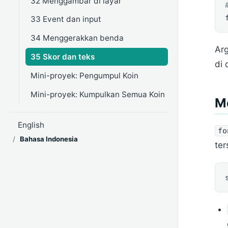
32 Menggambar di layar
33 Event dan input
34 Menggerakkan benda
Ar
35 Skor dan teks
di 
Mini-proyek: Pengumpul Koin
Mini-proyek: Kumpulkan Semua Koin
Me
English
fo
/
Bahasa Indonesia
ter