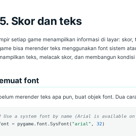
5. Skor dan teks
pir setiap game menampilkan informasi di layar: skor,
game bisa merender teks menggunakan font sistem ata
nampilkan teks, melacak skor, dan membangun kondisi
emuat font
elum merender teks apa pun, buat objek font. Dua car
# Use a system font by name (Arial is available on
font 
=
 pygame.font.SysFont(
"arial"
, 
32
)