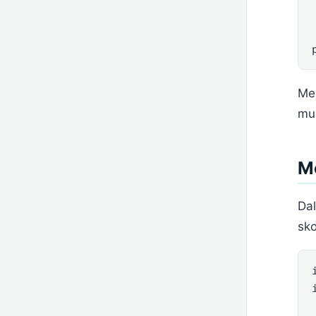
Mer
mur
M
Da
sko