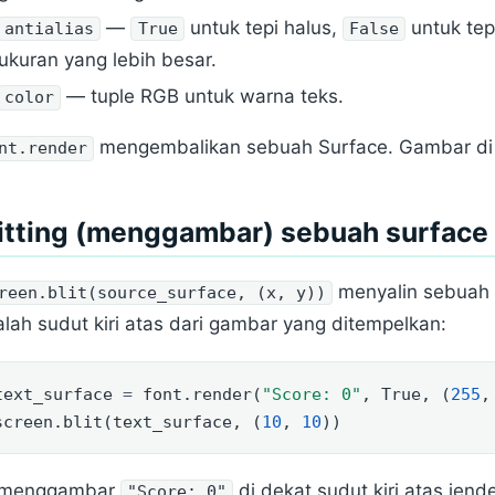
—
untuk tepi halus,
untuk tep
antialias
True
False
ukuran yang lebih besar.
— tuple RGB untuk warna teks.
color
mengembalikan sebuah Surface. Gambar di
nt.render
itting (menggambar) sebuah surface
menyalin sebuah 
reen.blit(source_surface, (x, y))
lah sudut kiri atas dari gambar yang ditempelkan:
text_surface 
=
 font.render(
"Score: 0"
, 
True
, (
255
,
screen.blit(text_surface, (
10
, 
10
))
i menggambar
di dekat sudut kiri atas jende
"Score: 0"