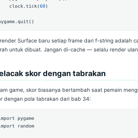
    clock.tick(
60
)
pygame.quit()
ender Surface baru setiap frame dari f-string adalah ca
ah untuk dibuat. Jangan di-cache — selalu render ulang
elacak skor dengan tabrakan
lam game, skor biasanya bertambah saat pemain meng
r dengan pola tabrakan dari bab 34:
import
 pygame
import
 random