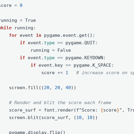
score 
=
0
running 
=
True
while
 running:
for
 event 
in
 pygame.event.get():
if
 event.
type
==
 pygame.QUIT:
            running 
=
False
if
 event.
type
==
 pygame.KEYDOWN:
if
 event.key 
==
 pygame.K_SPACE:
                score 
+=
1
# increase score on s
    screen.fill((
20
, 
20
, 
40
))
# Render and blit the score each frame
    score_surf 
=
 font.render(
f"Score: 
{
score
}
"
, 
Tr
    screen.blit(score_surf, (
10
, 
10
))
    pygame.display.flip()