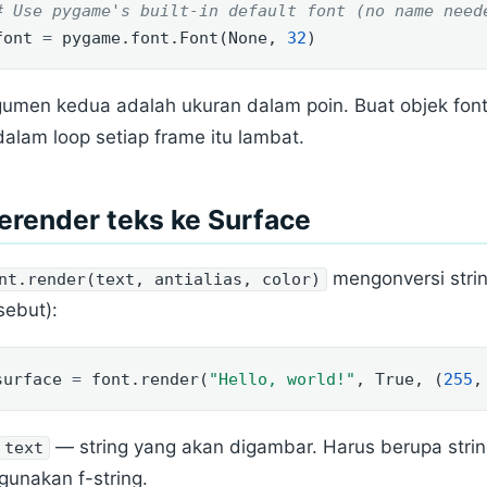
# Use pygame's built-in default font (no name need
font 
=
 pygame.font.Font(
None
, 
32
)
gumen kedua adalah ukuran dalam poin. Buat objek fon
dalam loop setiap frame itu lambat.
render teks ke Surface
mengonversi strin
nt.render(text, antialias, color)
sebut):
surface 
=
 font.render(
"Hello, world!"
, 
True
, (
255
,
— string yang akan digambar. Harus berupa stri
text
gunakan f-string.