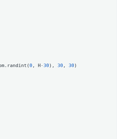
om.randint(
0
, H
-
30
), 
30
, 
30
)