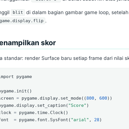
nggil
di dalam bagian gambar game loop, setela
blit
.
game.display.flip
enampilkan skor
a standar: render Surface baru setiap frame dari nilai sk
import
 pygame
pygame.init()
screen 
=
 pygame.display.set_mode((
800
, 
600
))
pygame.display.set_caption(
"Score"
)
clock 
=
 pygame.time.Clock()
font  
=
 pygame.font.SysFont(
"arial"
, 
28
)