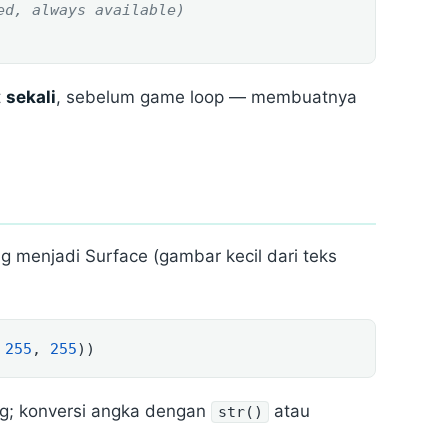
ed, always available)
t
sekali
, sebelum game loop — membuatnya
g menjadi Surface (gambar kecil dari teks
 
255
, 
255
))
ng; konversi angka dengan
atau
str()