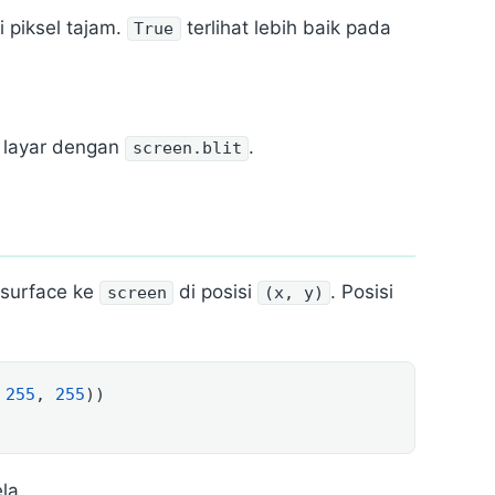
i piksel tajam.
terlihat lebih baik pada
True
 layar dengan
.
screen.blit
surface ke
di posisi
. Posisi
screen
(x, y)
 
255
, 
255
))
la.