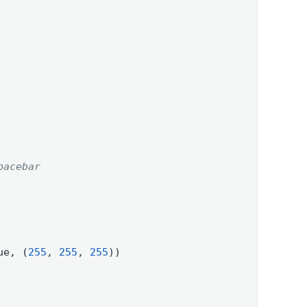
pacebar
ue
, (
255
, 
255
, 
255
))