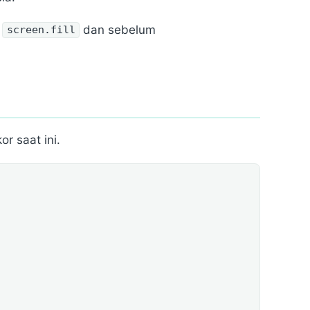
h
dan sebelum
screen.fill
or saat ini.