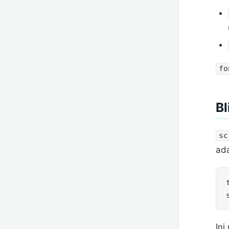
fo
Bl
sc
ada
In