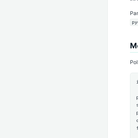
Pa
py
M
Pol