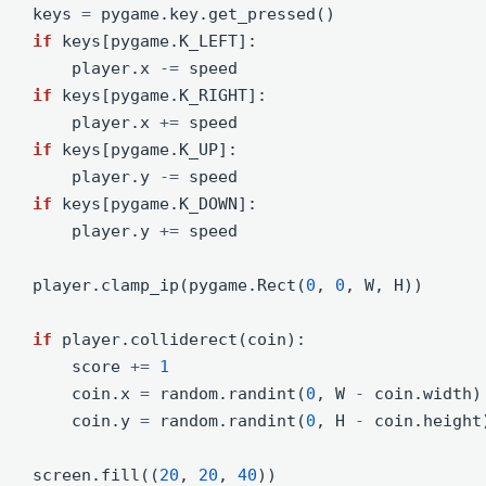
    keys 
=
 pygame.key.get_pressed()
if
 keys[pygame.K_LEFT]:
        player.x 
-=
 speed
if
 keys[pygame.K_RIGHT]:
        player.x 
+=
 speed
if
 keys[pygame.K_UP]:
        player.y 
-=
 speed
if
 keys[pygame.K_DOWN]:
        player.y 
+=
 speed
    player.clamp_ip(pygame.Rect(
0
, 
0
, W, H))
if
 player.colliderect(coin):
        score 
+=
1
        coin.x 
=
 random.randint(
0
, W 
-
 coin.width)
        coin.y 
=
 random.randint(
0
, H 
-
 coin.height
    screen.fill((
20
, 
20
, 
40
))