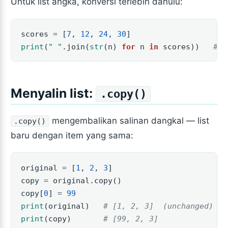
Untuk list angka, konversi terlebih dahulu:
scores 
=
 [
7
, 
12
, 
24
, 
30
]
print
(
" "
.join(
str
(n) 
for
 n 
in
 scores))   
# 7
Menyalin list:
.copy()
mengembalikan salinan dangkal — list
.copy()
baru dengan item yang sama:
original 
=
 [
1
, 
2
, 
3
]
copy 
=
 original.copy()
copy[
0
] 
=
99
print
(original)   
# [1, 2, 3]  (unchanged)
print
(copy)       
# [99, 2, 3]