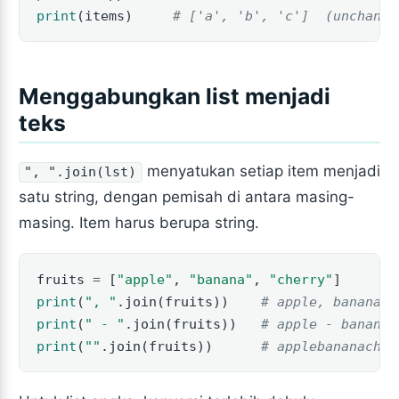
print
(items)     
# ['a', 'b', 'c']  (unchange
Menggabungkan list menjadi
teks
menyatukan setiap item menjadi
", ".join(lst)
satu string, dengan pemisah di antara masing-
masing. Item harus berupa string.
fruits 
=
 [
"apple"
, 
"banana"
, 
"cherry"
]
print
(
", "
.join(fruits))    
# apple, banana, 
print
(
" - "
.join(fruits))   
# apple - banana 
print
(
""
.join(fruits))      
# applebananacher