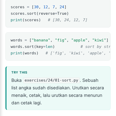
scores 
=
 [
30
, 
12
, 
7
, 
24
]
scores.sort(reverse
=
True
)
print
(scores)   
# [30, 24, 12, 7]
words 
=
 [
"banana"
, 
"fig"
, 
"apple"
, 
"kiwi"
]
words.sort(key
=
len
)           
# sort by strin
print
(words)   
# ['fig', 'kiwi', 'apple', 'ba
Buka
. Sebuah
exercises/24/01-sort.py
list angka sudah disediakan. Urutkan secara
menaik, cetak, lalu urutkan secara menurun
dan cetak lagi.