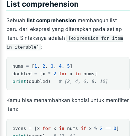
List comprehension
Sebuah
list comprehension
membangun list
baru dari ekspresi yang diterapkan pada setiap
item. Sintaksnya adalah
[expression for item
:
in iterable]
nums 
=
 [
1
, 
2
, 
3
, 
4
, 
5
]
doubled 
=
 [x 
*
2
for
 x 
in
 nums]
print
(doubled)   
# [2, 4, 6, 8, 10]
Kamu bisa menambahkan kondisi untuk memfilter
item:
evens 
=
 [x 
for
 x 
in
 nums 
if
 x 
%
2
==
0
]
print
(evens)   
# [2, 4]