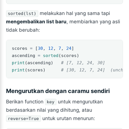
melakukan hal yang sama tapi
sorted(lst)
mengembalikan list baru
, membiarkan yang asli
tidak berubah:
scores 
=
 [
30
, 
12
, 
7
, 
24
]
ascending 
=
sorted
(scores)
print
(ascending)   
# [7, 12, 24, 30]
print
(scores)      
# [30, 12, 7, 24]  (unchan
Mengurutkan dengan caramu sendiri
Berikan function
untuk mengurutkan
key
berdasarkan nilai yang dihitung, atau
untuk urutan menurun:
reverse=True