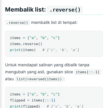
Membalik list:
.reverse()
membalik list di tempat:
.reverse()
items 
=
 [
"a"
, 
"b"
, 
"c"
]
items.reverse()
print
(items)   
# ['c', 'b', 'a']
Untuk mendapat salinan yang dibalik tanpa
mengubah yang asli, gunakan slice
items[::-1]
atau
:
list(reversed(items))
items 
=
 [
"a"
, 
"b"
, 
"c"
]
flipped 
=
 items[::
-
1
]
print
(flipped)   
# ['c', 'b', 'a']