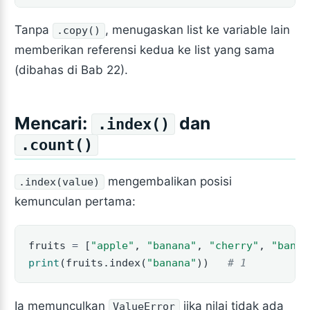
Tanpa
, menugaskan list ke variable lain
.copy()
memberikan referensi kedua ke list yang sama
(dibahas di Bab 22).
Mencari:
dan
.index()
.count()
mengembalikan posisi
.index(value)
kemunculan pertama:
fruits 
=
 [
"apple"
, 
"banana"
, 
"cherry"
, 
"banan
print
(fruits.index(
"banana"
))   
# 1
Ia memunculkan
jika nilai tidak ada
ValueError