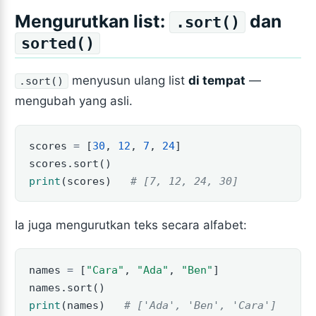
Mengurutkan list:
dan
.sort()
sorted()
menyusun ulang list
di tempat
—
.sort()
mengubah yang asli.
scores 
=
 [
30
, 
12
, 
7
, 
24
]
scores.sort()
print
(scores)   
# [7, 12, 24, 30]
Ia juga mengurutkan teks secara alfabet:
names 
=
 [
"Cara"
, 
"Ada"
, 
"Ben"
]
names.sort()
print
(names)   
# ['Ada', 'Ben', 'Cara']