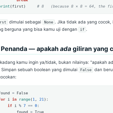
print
(first)     
# 8   (because 8 × 8 = 64, the fi
dimulai sebagai
. Jika tidak ada yang cocok,
rst
None
ng berguna yang bisa kamu uji dengan
.
if
. Penanda — apakah
ada
giliran yang 
kadang kamu ingin ya/tidak, bukan nilainya: "apakah a
" Simpan sebuah boolean yang dimulai
dan beru
False
cocokan:
found 
=
False
for
 i 
in
range
(
1
, 
21
):
if
 i 
%
7
==
0
:
        found 
=
True