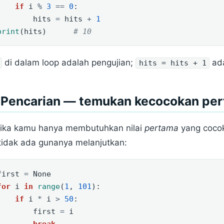
if
 i 
%
3
==
0
:
        hits 
=
 hits 
+
1
print
(hits)      
# 10
di dalam loop adalah pengujian;
ada
hits = hits + 1
. Pencarian — temukan kecocokan per
tika kamu hanya membutuhkan nilai
pertama
yang coco
tidak ada gunanya melanjutkan:
first 
=
None
for
 i 
in
range
(
1
, 
101
):
if
 i 
*
 i 
>
50
:
        first 
=
 i
break