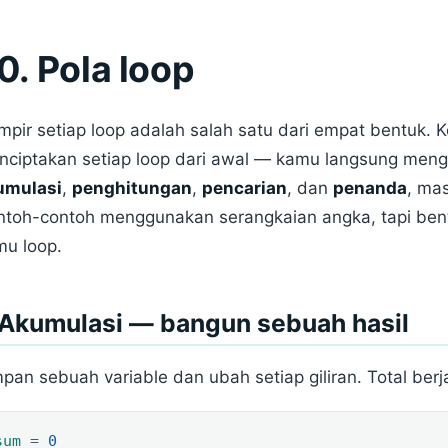
0. Pola loop
pir setiap loop adalah salah satu dari empat bentuk.
ciptakan setiap loop dari awal — kamu langsung meng
umulasi
,
penghitungan
,
pencarian
, dan
penanda
, ma
toh-contoh menggunakan serangkaian angka, tapi bent
mu loop.
 Akumulasi — bangun sebuah hasil
pan sebuah variable dan ubah setiap giliran. Total berj
sum
=
0