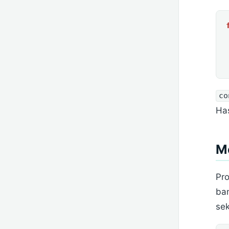
co
Has
M
Pro
ba
sek