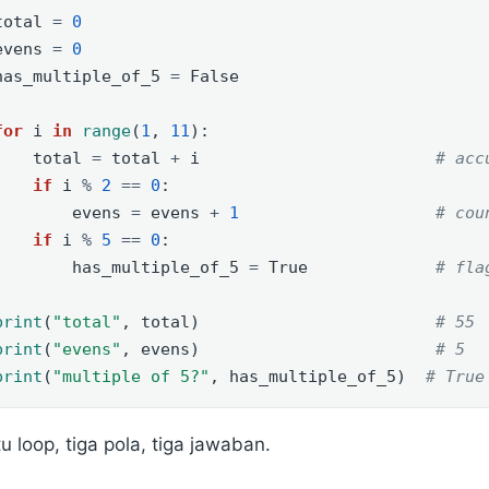
total 
=
0
evens 
=
0
has_multiple_of_5 
=
False
for
 i 
in
range
(
1
, 
11
):
    total 
=
 total 
+
 i                        
# acc
if
 i 
%
2
==
0
:
        evens 
=
 evens 
+
1
# cou
if
 i 
%
5
==
0
:
        has_multiple_of_5 
=
True
# fla
print
(
"total"
, total)                        
# 55
print
(
"evens"
, evens)                        
# 5
print
(
"multiple of 5?"
, has_multiple_of_5)  
# True
u loop, tiga pola, tiga jawaban.