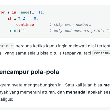
for
 i 
in
range
(
1
, 
11
):
if
 i 
%
2
==
0
:
continue
# skip even numbers
print
(i)           
# only odd numbers print: 1
berguna ketika kamu ingin melewati nilai tert
ntinue
il yang sama selalu bisa ditulis tanpanya, tapi
continu
encampur pola-pola
gram nyata menggabungkan ini. Satu kali jalan bisa
me
nyak yang memenuhi aturan, dan
menandai
apakah ses
aligus: