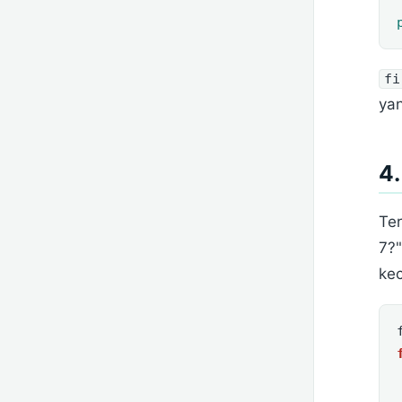
fi
ya
4
Ter
7?
ke