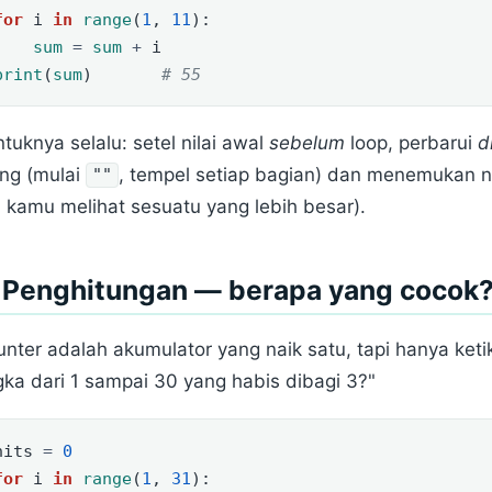
for
 i 
in
range
(
1
, 
11
):
sum
=
sum
+
 i
print
(
sum
)       
# 55
tuknya selalu: setel nilai awal
sebelum
loop, perbarui
d
ing (mulai
, tempel setiap bagian) dan menemukan ni
""
i kamu melihat sesuatu yang lebih besar).
. Penghitungan — berapa yang cocok
nter adalah akumulator yang naik satu, tapi hanya ket
ka dari 1 sampai 30 yang habis dibagi 3?"
hits 
=
0
for
 i 
in
range
(
1
, 
31
):