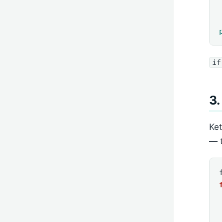
if
3
Ke
— 