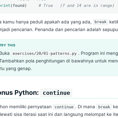
print
(found)     
# True   (7 and 14 are in range)
ka kamu hanya peduli
apakah
ada yang ada,
keti
break
njadi pencarian. Penanda dan pencarian adalah sepupu
Buka
. Program ini men
exercises/20/01-patterns.py
Tambahkan pola penghitungan di bawahnya untuk menc
itu yang genap.
onus Python:
continue
thon memiliki pernyataan
. Di mana
ke
continue
break
ewati sisa iterasi saat ini dan langsung melompat ke ite