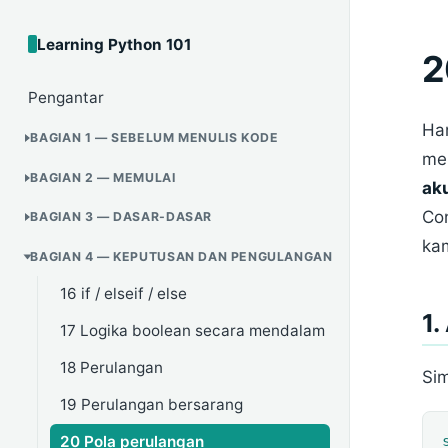
Learning Python 101
2
Pengantar
Ham
BAGIAN 1 — SEBELUM MENULIS KODE
men
BAGIAN 2 — MEMULAI
ak
Con
BAGIAN 3 — DASAR-DASAR
ka
BAGIAN 4 — KEPUTUSAN DAN PENGULANGAN
16 if / elseif / else
1.
17 Logika boolean secara mendalam
18 Perulangan
Sim
19 Perulangan bersarang
20 Pola perulangan