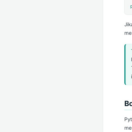
Ji
me
B
Py
mel