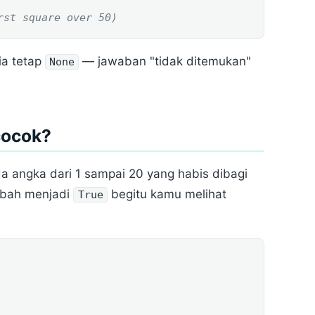
rst square over 50)
 ia tetap
— jawaban "tidak ditemukan"
None
cocok?
da angka dari 1 sampai 20 yang habis dibagi
bah menjadi
begitu kamu melihat
True