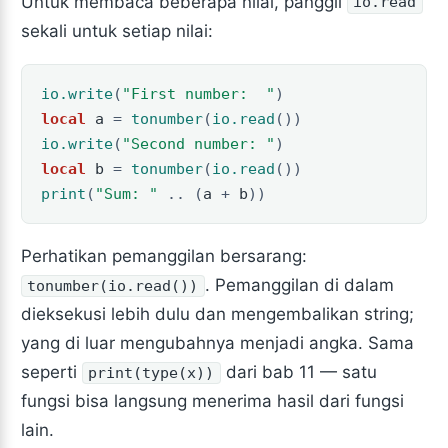
Untuk membaca beberapa nilai, panggil
io.read
sekali untuk setiap nilai:
io.write
(
"First number:  "
)
local
a
=
tonumber
(
io.read
())
io.write
(
"Second number: "
)
local
b
=
tonumber
(
io.read
())
print
(
"Sum: "
..
(
a
+
b
))
Perhatikan pemanggilan bersarang:
. Pemanggilan di dalam
tonumber(io.read())
dieksekusi lebih dulu dan mengembalikan string;
yang di luar mengubahnya menjadi angka. Sama
seperti
dari bab 11 — satu
print(type(x))
fungsi bisa langsung menerima hasil dari fungsi
lain.