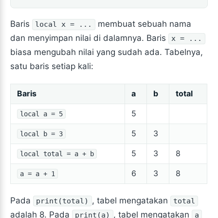
Baris
membuat sebuah nama
local x = ...
dan menyimpan nilai di dalamnya. Baris
x = ...
biasa mengubah nilai yang sudah ada. Tabelnya,
satu baris setiap kali:
Baris
a
b
total
5
local a = 5
5
3
local b = 3
5
3
8
local total = a + b
6
3
8
a = a + 1
Pada
, tabel mengatakan
print(total)
total
adalah 8. Pada
, tabel mengatakan
print(a)
a