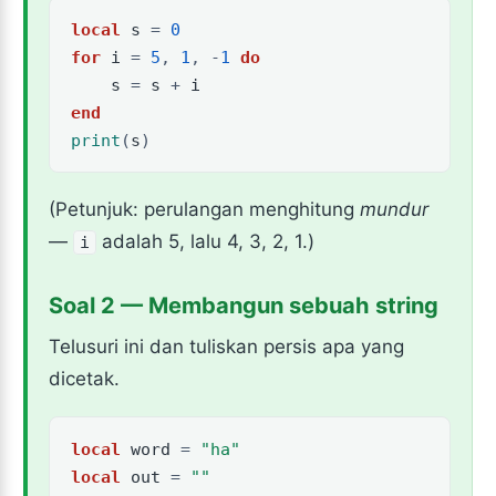
local
s
=
0
for
i
=
5
,
1
,
-
1
do
s
=
s
+
i
end
print
(
s
)
(Petunjuk: perulangan menghitung
mundur
—
adalah 5, lalu 4, 3, 2, 1.)
i
Soal 2 — Membangun sebuah string
Telusuri ini dan tuliskan persis apa yang
dicetak.
local
word
=
"ha"
local
out
=
""