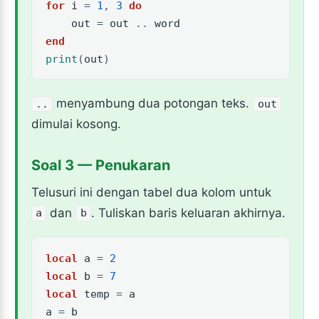
for
i
=
1
,
3
do
out
=
out
..
word
end
print
(
out
)
menyambung dua potongan teks.
..
out
dimulai kosong.
Soal 3 — Penukaran
Telusuri ini dengan tabel dua kolom untuk
dan
. Tuliskan baris keluaran akhirnya.
a
b
local
a
=
2
local
b
=
7
local
temp
=
a
a
=
b