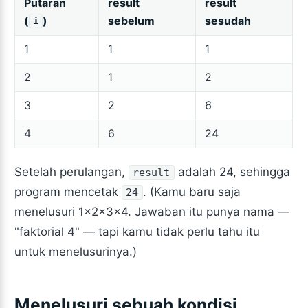
Putaran
result
result
(
)
sebelum
sesudah
i
1
1
1
2
1
2
3
2
6
4
6
24
Setelah perulangan,
adalah 24, sehingga
result
program mencetak
. (Kamu baru saja
24
menelusuri 1×2×3×4. Jawaban itu punya nama —
"faktorial 4" — tapi kamu tidak perlu tahu itu
untuk menelusurinya.)
Menelusuri sebuah kondisi