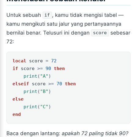
Untuk sebuah
, kamu tidak mengisi tabel —
if
kamu mengikuti satu jalur yang pertanyaannya
bernilai benar. Telusuri ini dengan
sebesar
score
72:
local
score
=
72
if
score
>=
90
then
print
(
"A"
)
elseif
score
>=
70
then
print
(
"B"
)
else
print
(
"C"
)
end
Baca dengan lantang:
apakah 72 paling tidak 90?