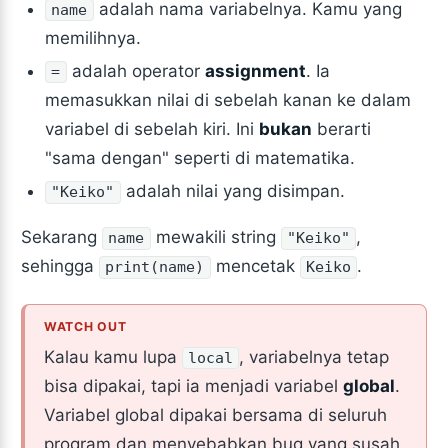
adalah nama variabelnya. Kamu yang
name
memilihnya.
adalah operator
assignment
. Ia
=
memasukkan nilai di sebelah kanan ke dalam
variabel di sebelah kiri. Ini
bukan
berarti
"sama dengan" seperti di matematika.
adalah nilai yang disimpan.
"Keiko"
Sekarang
mewakili string
,
name
"Keiko"
sehingga
mencetak
.
print(name)
Keiko
Kalau kamu lupa
, variabelnya tetap
local
bisa dipakai, tapi ia menjadi variabel
global
.
Variabel global dipakai bersama di seluruh
program dan menyebabkan bug yang susah