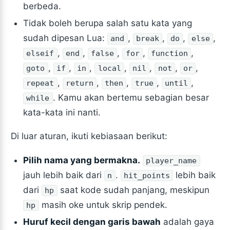
berbeda.
Tidak boleh berupa salah satu kata yang
sudah dipesan Lua:
,
,
,
,
and
break
do
else
,
,
,
,
,
elseif
end
false
for
function
,
,
,
,
,
,
,
goto
if
in
local
nil
not
or
,
,
,
,
,
repeat
return
then
true
until
. Kamu akan bertemu sebagian besar
while
kata-kata ini nanti.
Di luar aturan, ikuti kebiasaan berikut:
Pilih nama yang bermakna.
player_name
jauh lebih baik dari
.
lebih baik
n
hit_points
dari
saat kode sudah panjang, meskipun
hp
masih oke untuk skrip pendek.
hp
Huruf kecil dengan garis bawah
adalah gaya