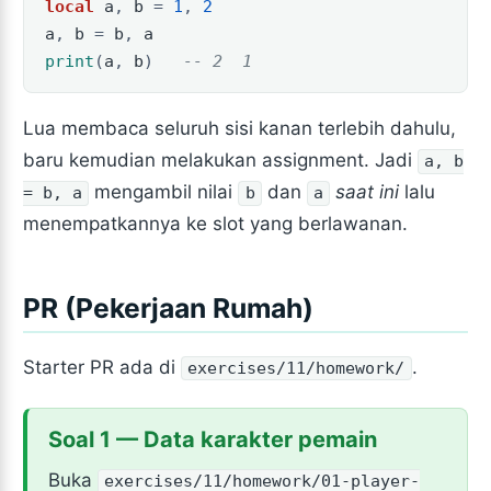
local
a
,
b
=
1
,
2
a
,
b
=
b
,
a
print
(
a
,
b
)
-- 2  1
Lua membaca seluruh sisi kanan terlebih dahulu,
baru kemudian melakukan assignment. Jadi
a, b
mengambil nilai
dan
saat ini
lalu
= b, a
b
a
menempatkannya ke slot yang berlawanan.
PR (Pekerjaan Rumah)
Starter PR ada di
.
exercises/11/homework/
Soal 1 — Data karakter pemain
Buka
exercises/11/homework/01-player-