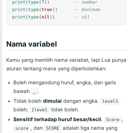
print
(
type
(
7
))
-- number
print
(
type
(
true
))
-- boolean
print
(
type
(
nil
))
-- nil
Nama variabel
Kamu yang memilih nama variabel, tapi Lua punya
aturan tentang mana yang diperbolehkan:
Boleh mengandung huruf, angka, dan garis
bawah
.
_
Tidak boleh
dimulai
dengan angka.
level1
boleh;
tidak boleh.
1level
Sensitif terhadap huruf besar/kecil
.
,
Score
, dan
adalah tiga nama yang
score
SCORE