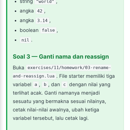
string
,
"world"
angka
,
42
angka
,
3.14
boolean
,
false
.
nil
Soal 3 — Ganti nama dan reassign
Buka
exercises/11/homework/03-rename-
. File starter memiliki tiga
and-reassign.lua
variabel
,
, dan
dengan nilai yang
a
b
c
terlihat acak. Ganti namanya menjadi
sesuatu yang bermakna sesuai nilainya,
cetak nilai-nilai awalnya, ubah ketiga
variabel tersebut, lalu cetak lagi.