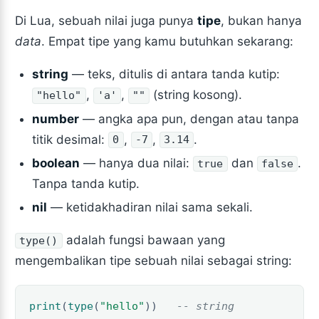
Di Lua, sebuah nilai juga punya
tipe
, bukan hanya
data
. Empat tipe yang kamu butuhkan sekarang:
string
— teks, ditulis di antara tanda kutip:
,
,
(string kosong).
"hello"
'a'
""
number
— angka apa pun, dengan atau tanpa
titik desimal:
,
,
.
0
-7
3.14
boolean
— hanya dua nilai:
dan
.
true
false
Tanpa tanda kutip.
nil
— ketidakhadiran nilai sama sekali.
adalah fungsi bawaan yang
type()
mengembalikan tipe sebuah nilai sebagai string:
print
(
type
(
"hello"
))
-- string