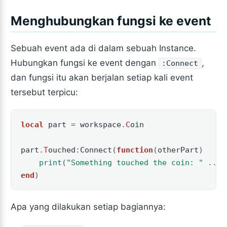
Menghubungkan fungsi ke event
Sebuah event ada di dalam sebuah Instance.
Hubungkan fungsi ke event dengan
,
:Connect
dan fungsi itu akan berjalan setiap kali event
tersebut terpicu:
local
part
=
workspace
.
C
oin
part
.
T
ouched
:
Connect
(
function
(
otherPart
)
print
(
"Something touched the coin: "
..
o
end
)
Apa yang dilakukan setiap bagiannya: