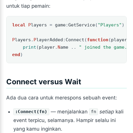
untuk tiap pemain:
local
P
layers
=
game
:
GetService
(
"Players"
)
P
layers
.
P
layerAdded
:
Connect
(
function
(
player
)
print
(
player
.
N
ame
..
" joined the game."
)
end
)
Connect versus Wait
Ada dua cara untuk merespons sebuah event:
— menjalankan
setiap
kali
:Connect(fn)
fn
event terpicu, selamanya. Hampir selalu ini
yang kamu inginkan.