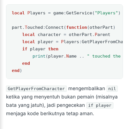
local
P
layers
=
game
:
GetService
(
"Players"
)
part
.
T
ouched
:
Connect
(
function
(
otherPart
)
local
character
=
otherPart
.
P
arent
local
player
=
P
layers
:
GetPlayerFromChara
if
player
then
print
(
player
.
N
ame
..
" touched the co
end
end
)
mengembalikan
GetPlayerFromCharacter
nil
ketika yang menyentuh bukan pemain (misalnya
bata yang jatuh), jadi pengecekan
if player
menjaga kode berikutnya tetap aman.