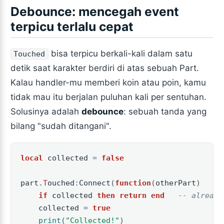
Debounce: mencegah event
terpicu terlalu cepat
bisa terpicu berkali-kali dalam satu
Touched
detik saat karakter berdiri di atas sebuah Part.
Kalau handler-mu memberi koin atau poin, kamu
tidak mau itu berjalan puluhan kali per sentuhan.
Solusinya adalah
debounce
: sebuah tanda yang
bilang "sudah ditangani".
local
collected
=
false
part
.
T
ouched
:
Connect
(
function
(
otherPart
)
if
collected
then
return
end
-- already
collected
=
true
print
(
"Collected!"
)